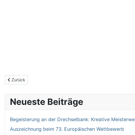
Vorheriger Beitrag: Weihnachtskonzert am 12.12.2024 um 19 Uhr
Zurück
Neueste Beiträge
Begeisterung an der Drechselbank: Kreative Meisterwe
Auszeichnung beim 73. Europäischen Wettbewerb