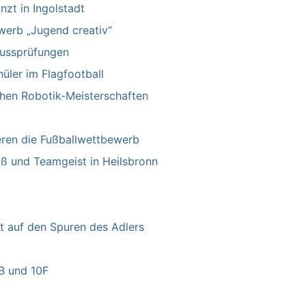
nzt in Ingolstadt
werb „Jugend creativ“
lussprüfungen
üler im Flagfootball
chen Robotik-Meisterschaften
eren die Fußballwettbewerb
aß und Teamgeist in Heilsbronn
t auf den Spuren des Adlers
0B und 10F