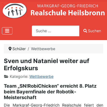
Suche
Suchen
Type 2 or more characters for results.
Schüler
Wettbewerbe
Sven und Nataniel weiter auf
Erfolgskurs
Kategorie:
Wettbewerbe
Team „SN!RobiChicken“ erreicht 8. Platz
beim Bayernfinale der Robotik-
Meisterschaft
Die Markgraf-Georg-Friedrich Realschule feiert den