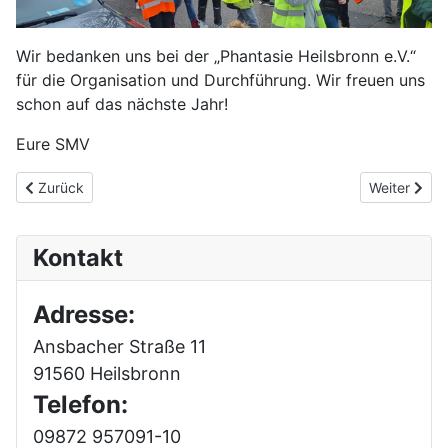
Wir bedanken uns bei der „Phantasie Heilsbronn e.V.“
für die Organisation und Durchführung. Wir freuen uns
schon auf das nächste Jahr!
Eure SMV
Vorheriger Beitrag: Wer versteckt sich denn da?
Nächster Be
Zurück
Weiter
Kontakt
Adresse:
Ansbacher Straße 11
91560 Heilsbronn
Telefon:
09872 957091-10