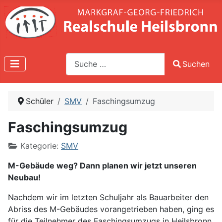
Suche
Suchen
Type 2 or more characters for results.
Schüler
SMV
Faschingsumzug
Faschingsumzug
Kategorie:
SMV
M-Gebäude weg? Dann planen wir jetzt unseren
Neubau!
Nachdem wir im letzten Schuljahr als Bauarbeiter den
Abriss des M-Gebäudes vorangetrieben haben, ging es
für die Teilnehmer des Faschingsumzugs in Heilsbronn