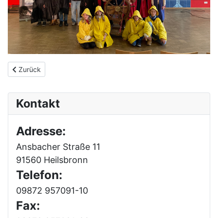
Vorheriger Beitrag: Probentage der Schulband "connected" in 
Zurück
Kontakt
Adresse:
Ansbacher Straße 11
91560 Heilsbronn
Telefon:
09872 957091-10
Fax: