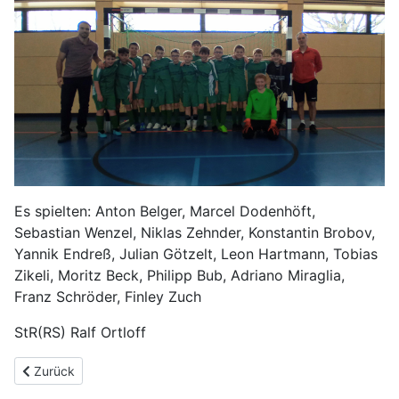
Es spielten: Anton Belger, Marcel Dodenhöft,
Sebastian Wenzel, Niklas Zehnder, Konstantin Brobov,
Yannik Endreß, Julian Götzelt, Leon Hartmann, Tobias
Zikeli, Moritz Beck, Philipp Bub, Adriano Miraglia,
Franz Schröder, Finley Zuch
StR(RS) Ralf Ortloff
Vorheriger Beitrag: Sieg im Regionalfinale
Zurück