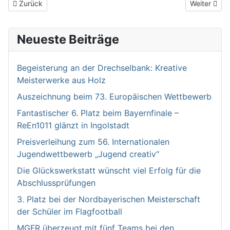
Vorheriger Beitrag: EInladung zum Weihnachtskonzert am 11.12.
Nächster Be
Zurück
Weiter
Neueste Beiträge
Begeisterung an der Drechselbank: Kreative
Meisterwerke aus Holz
Auszeichnung beim 73. Europäischen Wettbewerb
Fantastischer 6. Platz beim Bayernfinale –
ReEn1011 glänzt in Ingolstadt
Preisverleihung zum 56. Internationalen
Jugendwettbewerb „Jugend creativ“
Die Glückswerkstatt wünscht viel Erfolg für die
Abschlussprüfungen
3. Platz bei der Nordbayerischen Meisterschaft
der Schüler im Flagfootball
MGFR überzeugt mit fünf Teams bei den